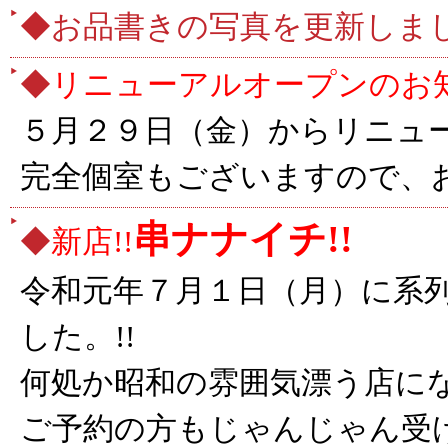
◆
お品書きの写真を更新しま
◆
リニューアルオープンのお知
５月２９日（金）からリニュ
完全個室もございますので、
串ナナイチ!!
◆
新店!!
令和元年７月１日（月）に系
した。!!
何処か昭和の雰囲気漂う店にな
ご予約の方もじゃんじゃん受